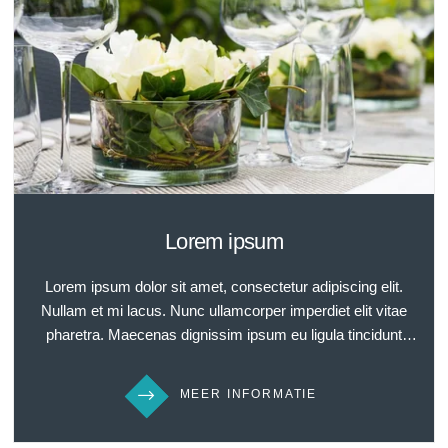
eros faucibus bibendum vitae sed felis. Nulla suscipit ligula
erat, ut suscipit nisl laoreet quis. Curabitur quis lacus
tincidunt nisl fermentum laoreet vestibulum at leo.
Lorem ipsum
Lorem ipsum dolor sit amet, consectetur adipiscing elit.
Nullam et mi lacus. Nunc ullamcorper imperdiet elit vitae
pharetra. Maecenas dignissim ipsum eu ligula tincidunt
dignissim. Sed elit tellus, blandit in elit sed, suscipit egestas
orci. Nulla facilisi. Nullam quis tempor ipsum. Nam
MEER INFORMATIE
accumsan tellus in cursus interdum. Donec quis aliquam
sem. Morbi fringilla libero ut elit faucibus gravida. Mauris ac