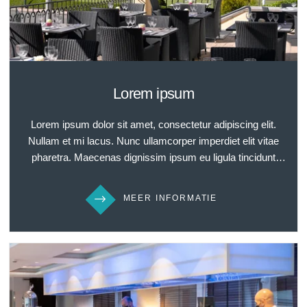
Lorem ipsum
Lorem ipsum dolor sit amet, consectetur adipiscing elit.
Nullam et mi lacus. Nunc ullamcorper imperdiet elit vitae
pharetra. Maecenas dignissim ipsum eu ligula tincidunt
dignissim. Sed elit tellus, blandit in elit sed, suscipit egestas
orci. Nulla facilisi. Nullam quis tempor ipsum. Nam
MEER INFORMATIE
accumsan tellus in cursus interdum. Donec quis aliquam
sem. Morbi fringilla libero ut elit faucibus gravida. Mauris ac
pellentesque risus, nec auctor leo. Nunc velit neque,
lobortis ac ex a, consequat eleifend lorem. Ut eget tellus ut
eros faucibus bibendum vitae sed felis. Nulla suscipit ligula
erat, ut suscipit nisl laoreet quis. Curabitur quis lacus
tincidunt nisl fermentum laoreet vestibulum at leo.