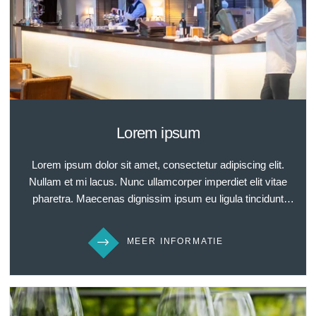
Lorem ipsum
Lorem ipsum dolor sit amet, consectetur adipiscing elit.
Nullam et mi lacus. Nunc ullamcorper imperdiet elit vitae
pharetra. Maecenas dignissim ipsum eu ligula tincidunt
dignissim. Sed elit tellus, blandit in elit sed, suscipit egestas
orci. Nulla facilisi. Nullam quis tempor ipsum. Nam
MEER INFORMATIE
accumsan tellus in cursus interdum. Donec quis aliquam
sem. Morbi fringilla libero ut elit faucibus gravida. Mauris ac
pellentesque risus, nec auctor leo. Nunc velit neque,
lobortis ac ex a, consequat eleifend lorem. Ut eget tellus ut