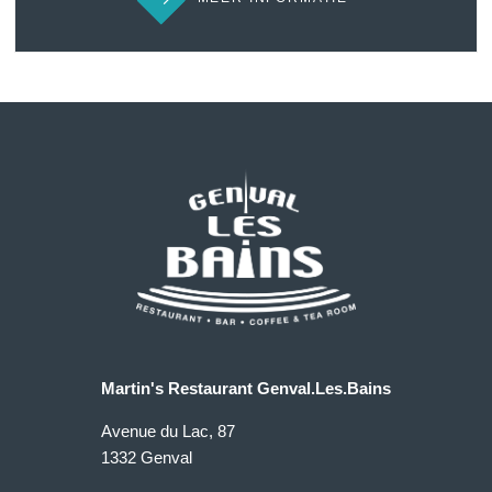
accumsan tellus in cursus interdum. Donec quis aliquam
sem. Morbi fringilla libero ut elit faucibus gravida. Mauris ac
pellentesque risus, nec auctor leo. Nunc velit neque,
lobortis ac ex a, consequat eleifend lorem. Ut eget tellus ut
eros faucibus bibendum vitae sed felis. Nulla suscipit ligula
erat, ut suscipit nisl laoreet quis. Curabitur quis lacus
tincidunt nisl fermentum laoreet vestibulum at leo.
Martin's Restaurant Genval.Les.Bains
Avenue du Lac, 87
1332 Genval